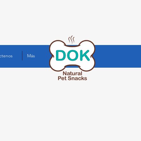
ctenos
Más